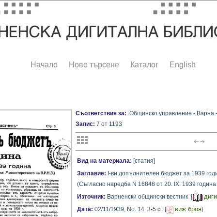
Начало
Ново търсене
Каталог
English
Съответствия за:
Общинско управление - Варна - 
Запис:
7 от 1193
Вид на материала:
[статия]
Заглавие:
I-ви допълнителен бюджет за 1939 година 
(Съгласно наредба N 16848 от 20. IX. 1939 година 
диги
Източник:
Варненски общински вестник [
виж броя
Дата:
02/11/1939,
No. 14
3-5 с.
[
]