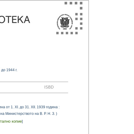
до 1944 г.
ISBD
от 1. XI. до 31. XII. 1939 година :
на Министерството на В. Р. Н. З. )
тално копие
]