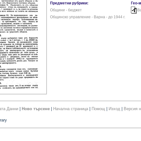
Предметни рубрики:
Гео-
Общини - бюджет
В
Общинско управление - Варна - до 1944 г.
ата Данни
|
Ново търсене
|
Начална страница
|
Помощ
|
Изход
|
Версия н
rary