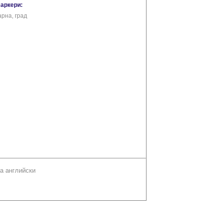
маркери:
арна, град
а английски