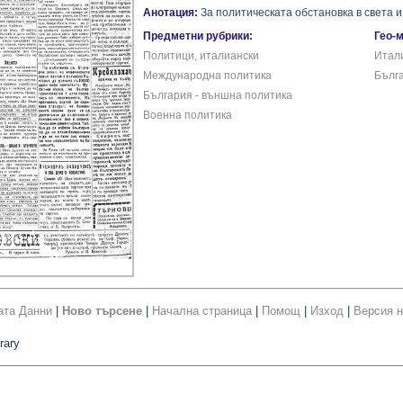
Анотация:
За политическата обстановка в света и
Предметни рубрики:
Гео-
Политици, италиански
Итал
Международна политика
Бълг
България - външна политика
Военна политика
ата Данни
|
Ново търсене
|
Начална страница
|
Помощ
|
Изход
|
Версия н
rary