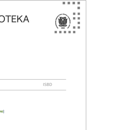
ISBD
ие
]