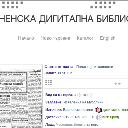
Начало
Ново търсене
Каталог
English
Съответствия за:
Политици, италиански
Запис:
38 от 112
Вид на материала:
[статия]
Заглавие:
Изявления на Мусолини
дигитално коп
Източник:
Варненски новини [
виж броя
Дата:
22/05/1925,
No. 289
1 с.
[
]
Лица:
Мусолини, Бенито
за него