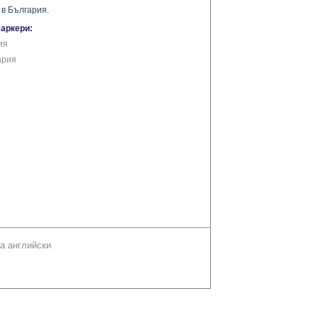
 в България.
маркери:
ия
ария
а английски