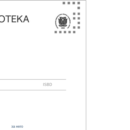
ISBD
за него