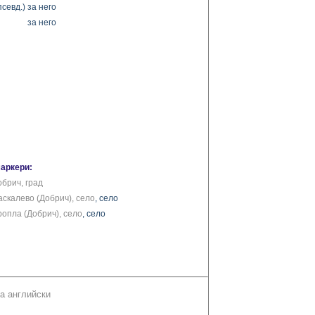
псевд.)
за него
за него
маркери:
обрич, град
аскалево (Добрич), село
, село
ропла (Добрич), село
, село
а английски