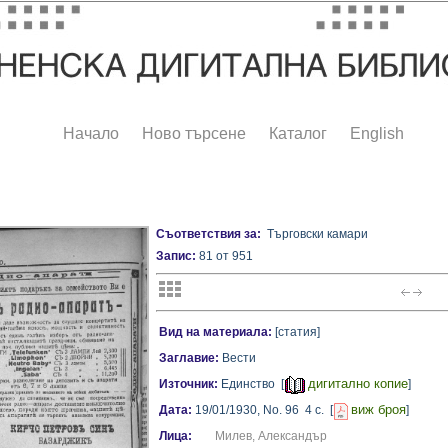
Начало
Ново търсене
Каталог
English
Съответствия за:
Търговски камари
Запис:
81 от 951
Вид на материала:
[статия]
Заглавие:
Вести
дигитално копие
Източник:
Единство [
]
виж броя
Дата:
19/01/1930,
No. 96
4 с.
[
]
Лица:
Милев, Александър