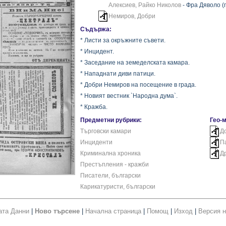
Алексиев, Райко Николов
- Фра Дяволо (
Немиров, Добри
Съдържа:
* Листи за окръжните съвети.
* Инцидент.
* Заседание на земеделската камара.
* Нападнати диви патици.
* Добри Немиров на посещение в града.
* Новият вестник `Народна дума`.
* Кражба.
Предметни рубрики:
Гео-
Търговски камари
Д
Инциденти
П
Криминална хроника
Д
Престъпления - кражби
Писатели, български
Карикатуристи, български
ата Данни
|
Ново търсене
|
Начална страница
|
Помощ
|
Изход
|
Версия н