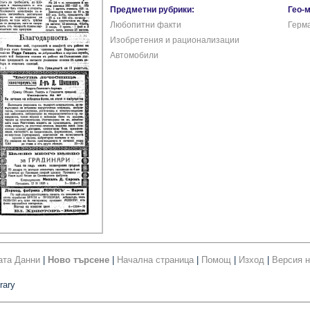
Предметни рубрики:
Гео-
Любопитни факти
Герм
Изобретения и рационализации
Автомобили
ата Данни
|
Ново търсене
|
Начална страница
|
Помощ
|
Изход
|
Версия н
rary