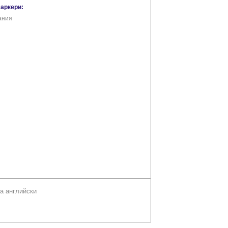
маркери:
ания
а английски