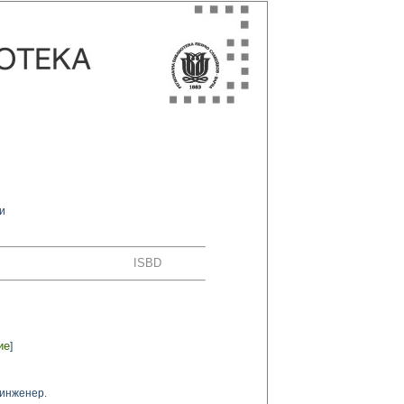
и
ISBD
ие
]
инженер.