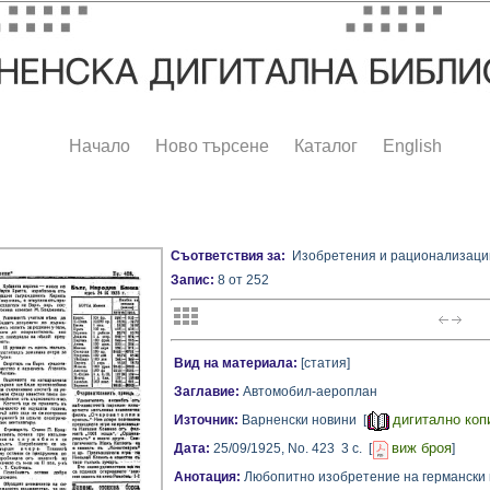
Начало
Ново търсене
Каталог
English
Съответствия за:
Изобретения и рационализаци
Запис:
8 от 252
Вид на материала:
[статия]
Заглавие:
Автомобил-аероплан
дигитално коп
Източник:
Варненски новини [
виж броя
Дата:
25/09/1925,
No. 423
3 с.
[
]
Анотация:
Любопитно изобретение на германски 