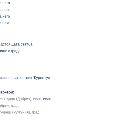
а него
а нея
а него
а нея
едстоящата сватба.
ище в града.
ешно във вестник `Курентул`.
маркери:
езводица (Добрич), село
, село
обрич, град
укурещ (Румъния), град