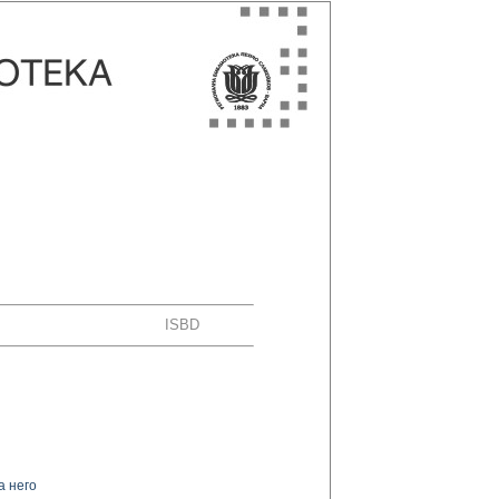
ISBD
а него