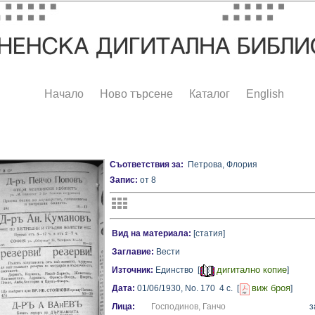
Начало
Ново търсене
Каталог
English
Съответствия за:
Петрова, Флория
Запис:
от 8
Вид на материала:
[статия]
Заглавие:
Вести
дигитално копие
Източник:
Единство [
]
виж броя
Дата:
01/06/1930,
No. 170
4 с.
[
]
Лица:
Господинов, Ганчо
з