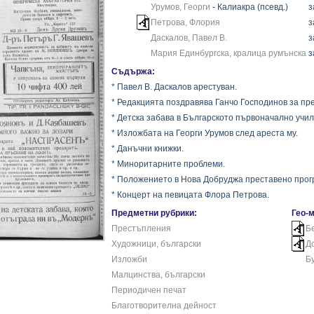
Урумов, Георги
- Калиакра (псевд.)
з
Петрова, Флория
з
Даскалов, Павел В.
з
Мария Единбургска, кралица румънска
з
Съдържа:
* Павел В. Даскалов арестуван.
* Редакцията поздравява Ганчо Господинов за пр
* Детска забава в Българското първоначално учил
* Изложбата на Георги Урумов след ареста му.
* Данъчни книжки.
* Миноритарните проблеми.
* Положението в Нова Добруджа преставено прогр
* Концерт на певицата Флора Петрова.
Предметни рубрики:
Гео-
Престъпления
Б
Художници, български
Д
Изложби
Б
Малцинства, български
Периодичен печат
Благотворителна дейност