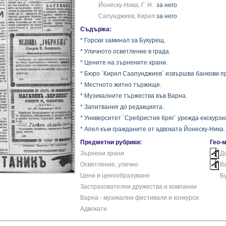
Йонеску-Ника, Г. Н.
за него
Сапунджиев, Кирил
за него
Съдържа:
* Горски заминал за Букурещ.
* Уличното осветление в града.
* Цените на зърнените храни.
* Бюро `Кирил Саапунджиев` извършва банкови п
* Местното житно тържище.
* Музикалните тържества във Варна.
* Запитвания до редакцията.
* Университет `Сребристия бряг` урежда екскурзи
* Апел към гражданите от адвоката Йонеску-Ника.
Предметни рубрики:
Гео-
Зърнени храни
Д
Осветление, улично
В
Цени и ценообразуване
Б
Застрахователни дружества и компании
Варна - музикални фестивали и конкурси
Адвокати