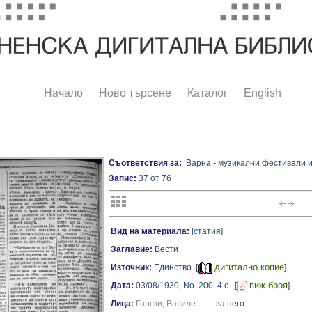
Начало
Ново търсене
Каталог
English
Съответствия за:
Варна - музикални фестивали и
Запис:
37 от 76
Вид на материала:
[статия]
Заглавие:
Вести
дигитално копие
Източник:
Единство [
]
виж броя
Дата:
03/08/1930,
No. 200
4 с.
[
]
Лица:
Горски, Василе
за него