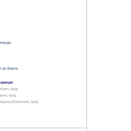
реводи.
я до Варна.
маркери:
обрич, град
арна, град
укурещ (Румъния), град