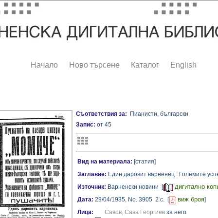
Начало
Ново търсене
Каталог
English
Съответствия за:
Пианисти, български
Запис:
от 45
Вид на материала:
[статия]
Заглавие:
Един даровит варненец : Големите успе
дигитално коп
Източник:
Варненски новини [
виж броя
Дата:
29/04/1935,
No. 3905
2 с.
[
]
Лица:
Савов, Сава Георгиев
за него