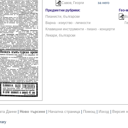
Савов, Георги
за него
Предметни рубрики:
Гео-
Пианисти, български
В
Варна - изкуство - личности
Г
Клавишни инструменти - пиано - концерти
Лекари, български
ата Данни
|
Ново търсене
|
Начална страница
|
Помощ
|
Изход
|
Версия н
rary