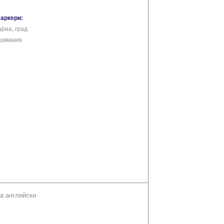
маркери:
арна, град
ермания
а английски