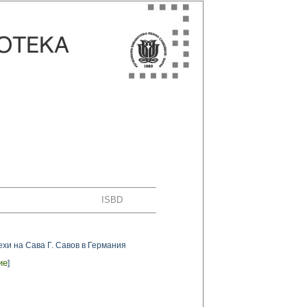
ISBD
хи на Сава Г. Савов в Германия
ие
]