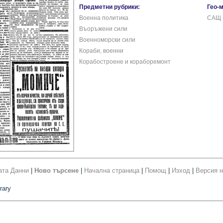
Предметни рубрики:
Гео-
Военна политика
САЩ 
Въоръжени сили
Военноморски сили
Кораби, военни
Корабостроене и кораборемонт
ата Данни
|
Ново търсене
|
Начална страница
|
Помощ
|
Изход
|
Версия н
rary