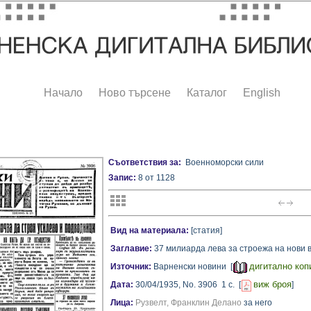
Начало
Ново търсене
Каталог
English
Съответствия за:
Военноморски сили
Запис:
8 от 1128
Вид на материала:
[статия]
Заглавие:
37 милиарда лева за строежа на нови 
дигитално коп
Източник:
Варненски новини [
виж броя
Дата:
30/04/1935,
No. 3906
1 с.
[
]
Лица:
Рузвелт, Франклин Делано
за него