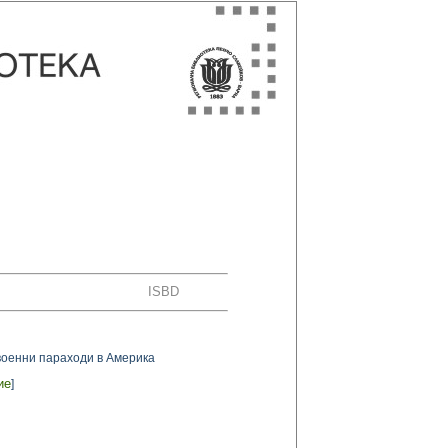
ISBD
военни параходи в Америка
ие
]