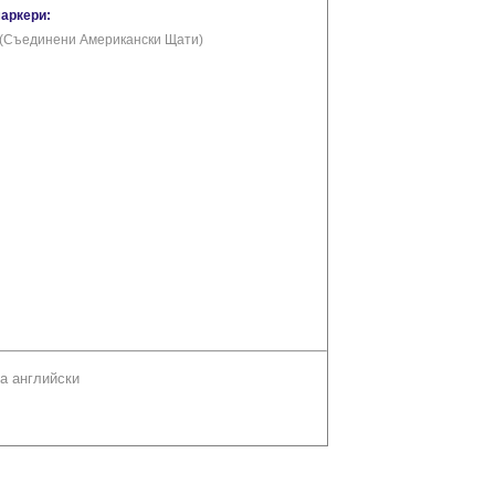
маркери:
(Съединени Американски Щати)
а английски