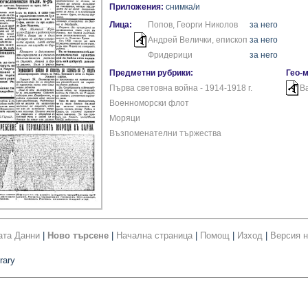
Приложения:
снимка/и
Лица:
Попов, Георги Николов
за него
Андрей Велички, епископ
за него
Фридерици
за него
Предметни рубрики:
Гео-
Първа световна война - 1914-1918 г.
В
Военноморски флот
Моряци
Възпоменателни тържества
ата Данни
|
Ново търсене
|
Начална страница
|
Помощ
|
Изход
|
Версия н
rary