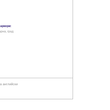
маркери:
арна, град
а английски