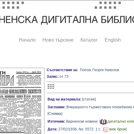
Начало
Ново търсене
Каталог
English
Съответствия за:
Попов, Георги Николов
Запис:
от 73
Вид на материала:
[статия]
Заглавие:
Вчерашното тържествено погребение н
[Снимка]
дигитално коп
Източник:
Варненски новини [
виж броя
Дата:
27/02/1936,
No. 5572
1 с.
[
]