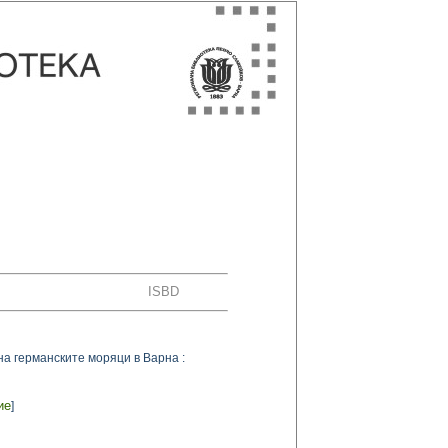
ISBD
а германските моряци в Варна :
ие
]