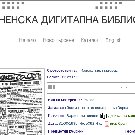
Начало
Ново търсене
Каталог
English
Съответствия за:
Изложения, търговски
Запис:
183 от 655
Вид на материала:
[статия]
Заглавие:
Закриването на панаира във Варна
дигитално коп
Източник:
Варненски новини [
виж броя
Дата:
31/08/1935,
No. 5392
4 с.
[
]
Предметни рубрики:
Гео-