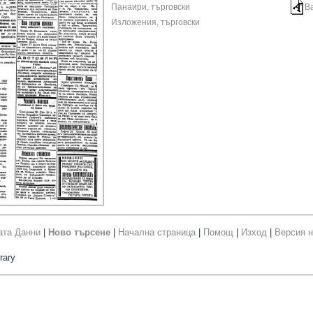
Панаири, търговски
В
Изложения, търговски
ата Данни
|
Ново търсене
|
Начална страница
|
Помощ
|
Изход
|
Версия н
rary