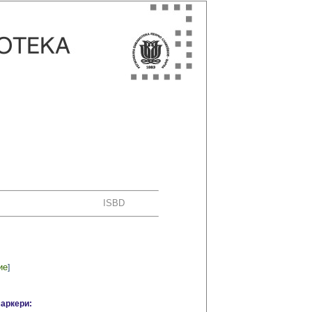
ISBD
ие
]
маркери: