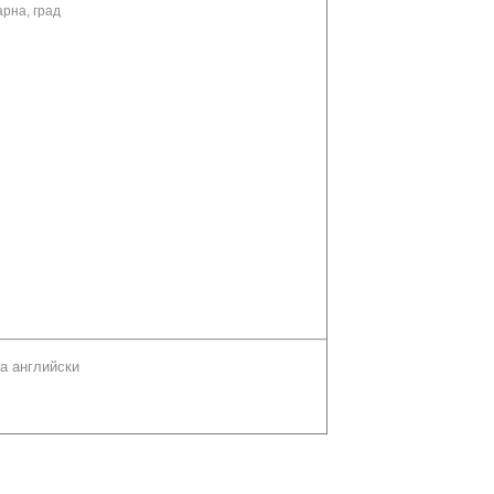
арна, град
а английски