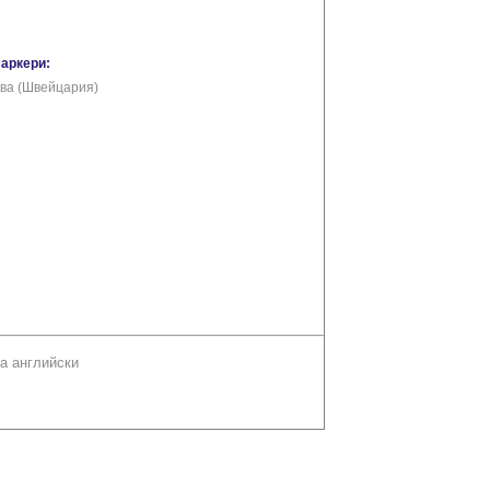
маркери:
ва (Швейцария)
а английски