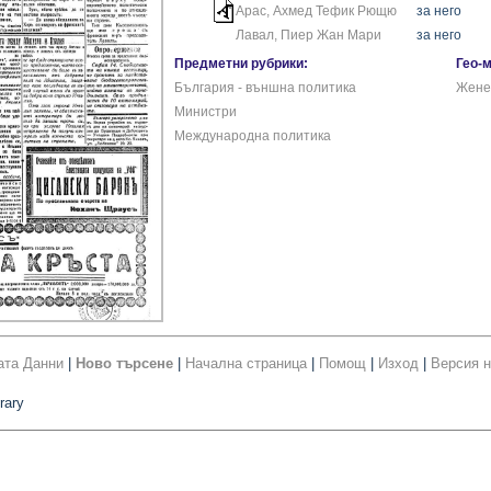
Арас, Ахмед Тефик Рющю
за него
Лавал, Пиер Жан Мари
за него
Предметни рубрики:
Гео-
България - външна политика
Жене
Министри
Международна политика
ата Данни
|
Ново търсене
|
Начална страница
|
Помощ
|
Изход
|
Версия н
rary