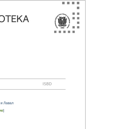
ISBD
 и Лавал
ие
]