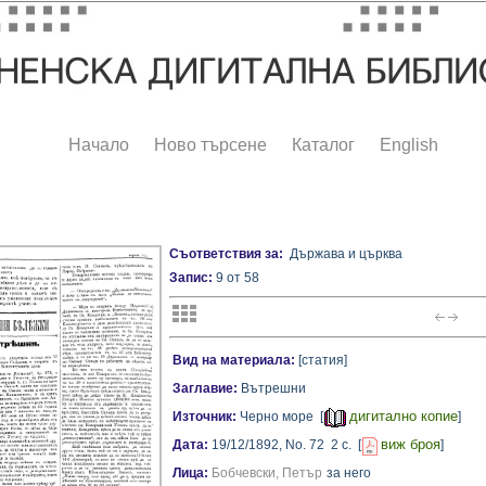
Начало
Ново търсене
Каталог
English
Съответствия за:
Държава и църква
Запис:
9 от 58
Вид на материала:
[статия]
Заглавие:
Вътрешни
дигитално копие
Източник:
Черно море [
]
виж броя
Дата:
19/12/1892,
No. 72
2 с.
[
]
Лица:
Бобчевски, Петър
за него