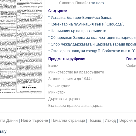
Славков, Панайот
за него
Съдържа:
* Устав на Българо-Белгийска банка.
* Коментар на публикация във в. `Свобода`.
* Нов министър на правосъдието.
* Обнародван Закона за експлоатация на кариери
* Спор между държавата и църквата заради проме
* Отговор на нападки срещу П. Бобчевски във в. `С
Предметни рубрики:
Гео-
Банки
Софи
Министерство на правосъдието
Закони - приети до 1944 г.
Конституции
Министри
Държава и църква
Българска православна църква
ата Данни
|
Ново търсене
|
Начална страница
|
Помощ
|
Изход
|
Версия н
rary