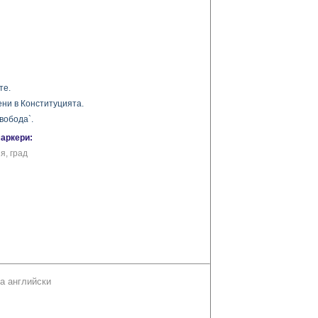
те.
ни в Конституцията.
вобода`.
маркери:
я, град
а английски