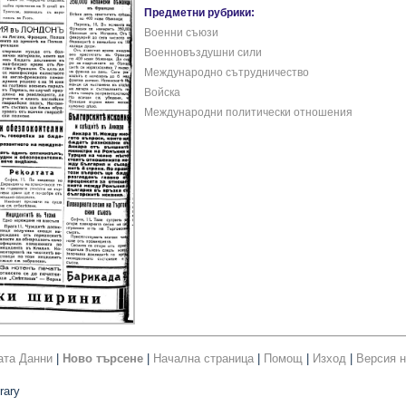
Предметни рубрики:
Военни съюзи
Военновъздушни сили
Международно сътрудничество
Войска
Международни политически отношения
ата Данни
|
Ново търсене
|
Начална страница
|
Помощ
|
Изход
|
Версия н
rary