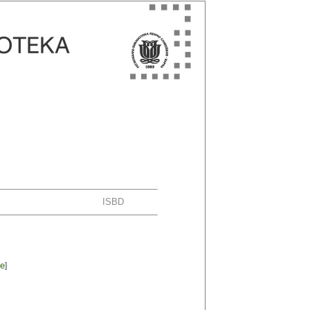
ISBD
ие
]