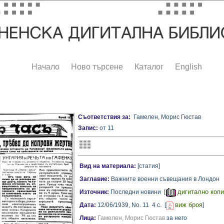
Начало
Ново търсене
Каталог
English
Съответствия за:
Гамелен, Морис Гюстав
Запис:
от 11
Вид на материала:
[статия]
Заглавие:
Важните военни съвещания в Лондон
дигитално коп
Източник:
Последни новини [
виж броя
Дата:
12/06/1939,
No. 11
4 с.
[
]
Лица:
Гамелен, Морис Гюстав
за него