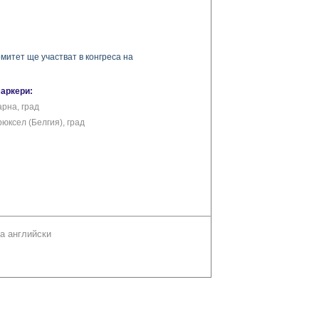
митет ще участват в конгреса на
маркери:
арна, град
юксел (Белгия), град
а английски