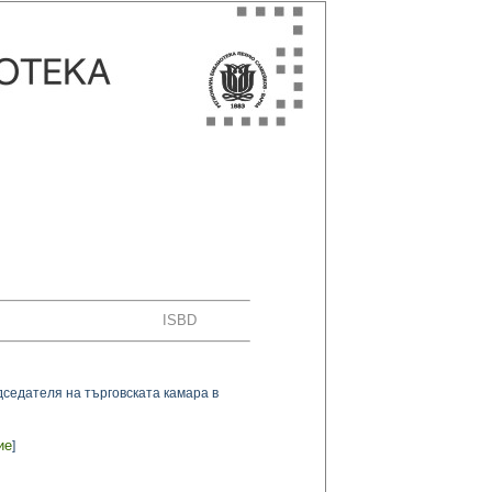
ISBD
дседателя на търговската камара в
ие
]