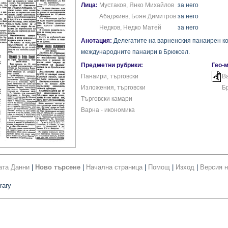
Лица:
Мустаков, Янко Михайлов
за него
Абаджиев, Боян Димитров
за него
Недков, Недко Матей
за него
Анотация:
Делегатите на варненския панаирен ко
международните панаири в Брюксел.
Предметни рубрики:
Гео-
Панаири, търговски
В
Изложения, търговски
Бр
Търговски камари
Варна - икономика
ата Данни
|
Ново търсене
|
Начална страница
|
Помощ
|
Изход
|
Версия н
rary