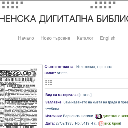
Начало
Ново търсене
Каталог
English
Съответствия за:
Изложения, търговски
Запис:
от 655
Вид на материала:
[статия]
Заглавие:
Заминаването на кмета на града и пре
чужбина
дигитално коп
Източник:
Варненски новини [
виж броя
Дата:
27/09/1935,
No. 5419
4 с.
[
]