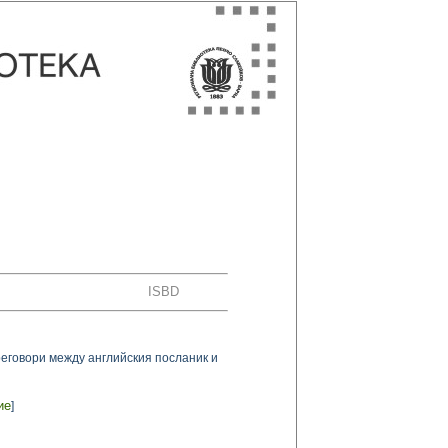
ISBD
еговори между английския посланик и
ие
]