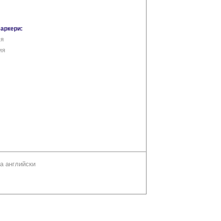
маркери:
ия
ия
а английски