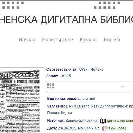
Начало
Ново търсене
Каталог
English
Съответствия за:
Сувич, Фулвио
Запис:
1 от 15
Вид на материала:
[статия]
Заглавие:
В Рим са започнати дипломатически пр
Палацо Киджи
дигитално коп
Източник:
Варненски новини [
виж броя
Дата:
23/10/1935,
No. 5445
4 с.
[
]