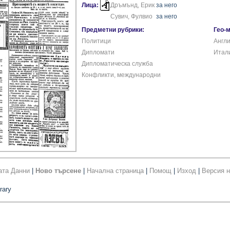
Лица:
Дръмънд, Ерик
за него
Сувич, Фулвио
за него
Предметни рубрики:
Гео-
Политици
Англ
Дипломати
Итал
Дипломатическа служба
Конфликти, международни
ата Данни
|
Ново търсене
|
Начална страница
|
Помощ
|
Изход
|
Версия н
rary