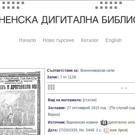
Начало
Ново търсене
Каталог
English
Съответствия за:
Военноморски сили
Запис:
7 от 1128
Вид на материала:
[статия]
Заглавие:
27 октомврий 1915 год. : (По случай г
Варна)
дигитално коп
Източник:
Варненски новини [
виж броя
Дата:
27/10/1935,
No. 5449
2 с.
[
]