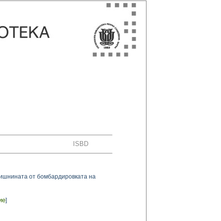
ISBD
одишнината от бомбардировката на
ие
]