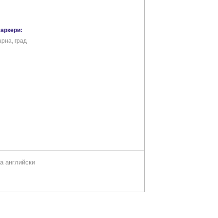
маркери:
арна, град
а английски