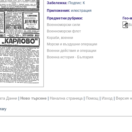
Забележка:
Подпис: К
Приложения:
илюстрация
Предметни рубрики:
Гео-
Военноморски сили
В
Военноморски флот
Кораби, военни
Морски и въздушни операции
Военни действия и операции
Военна история - България
ата Данни
|
Ново търсене
|
Начална страница
|
Помощ
|
Изход
|
Версия н
rary