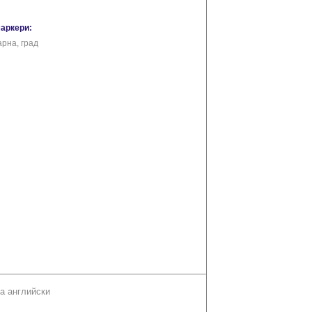
маркери:
арна, град
а английски