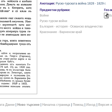
Анотация:
Руско-турската война 1828 - 1829 г.
Предметни рубрики:
Гео-
Войни
В
Руско-турски войни
България - история - Османско владичество
Краезнание - Варненски край
ата Данни
|
Ново търсене
|
Начална страница
|
Помощ
|
Изход
|
Версия н