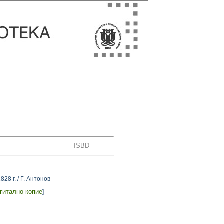
ISBD
8 г. / Г. Антонов
гитално копие
]