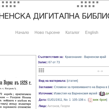
Начало
Ново търсене
Каталог
English
Съответствия за:
Краезнание - Варненски край
Запис:
67 от 73
Вид на материала:
[статия]
Заглавие:
Спомени за превзимането на Варна в 182
ди
Източник:
Известия на Варненския музей [
виж броя
Дата:
01/01/1911,
No. 1
105-106 с.
[
]
Лица:
Антонов, Георги