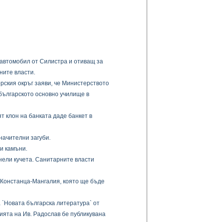
 автомобил от Силистра и отиващ за
ните власти.
рския окръг заяви, че Министерството
българското основно училище в
т клон на банката даде банкет в
начителни загуби.
ни камъни.
снели кучета. Санитарните власти
 Констанца-Мангалия, която ще бъде
 `Новата българска литература` от
ията на Ив. Радослав бе публикувана