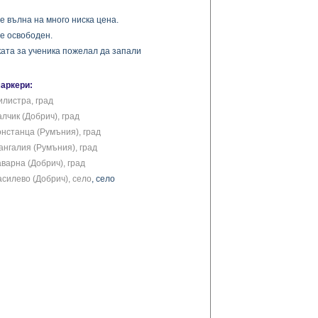
е вълна на много ниска цена.
е освободен.
ката за ученика пожелал да запали
маркери:
илистра, град
лчик (Добрич), град
онстанца (Румъния), град
ангалия (Румъния), град
варна (Добрич), град
асилево (Добрич), село
, село