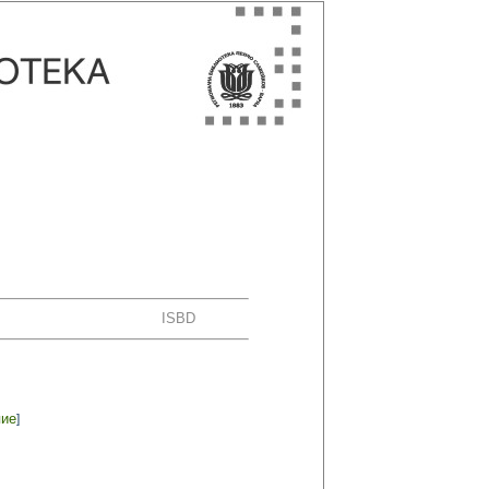
ISBD
пие
]