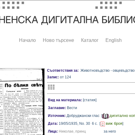
Начало
Ново търсене
Каталог
English
Съответствия за:
Животновъдство - овцевъдство
Запис:
от 124
Вид на материала:
[статия]
Заглавие:
Вести
дигитално ко
Източник:
Добруджански глас [
виж броя
Дата:
19/05/1935,
No. 30
6 с.
[
]
Лица:
Николае, принц
за него