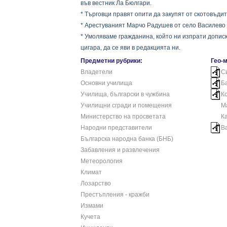
във вестник Ла Бюлгари.
* Търговци правят опити да закупят от скотовъдит
* Арестуваният Марчо Радушев от село Василево 
* Умоляваме гражданина, който ни изпрати допис
цигара, да се яви в редакцията ни.
Предметни рубрики:
Гео-
Владетели
С
Основни училища
Ба
Училища, български в чужбина
К
Училищни сгради и помещения
М
Министерство на просветата
Ка
Народни представители
В
Българска народна банка (БНБ)
Забавления и развлечения
Метеорология
Климат
Лозарство
Престъпления - кражби
Измами
Кучета