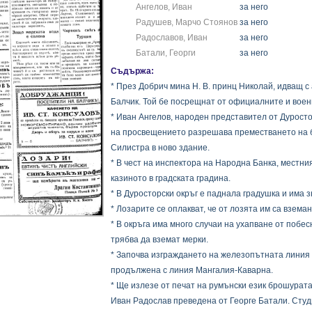
Ангелов, Иван
за него
Радушев, Марчо Стоянов
за него
Радославов, Иван
за него
Батали, Георги
за него
Съдържа:
* През Добрич мина Н. В. принц Николай, идващ с
Балчик. Той бе посрещнат от официалните и воен
* Иван Ангелов, народен представител от Дуросто
на просвещението разрешава преместването на 
Силистра в ново здание.
* В чест на инспектора на Народна Банка, местния
казиното в градската градина.
* В Дуросторски окръг е паднала градушка и има з
* Лозарите се оплакват, че от лозята им са взема
* В окръга има много случаи на ухапване от побе
трябва да вземат мерки.
* Започва изграждането на железопътната линия
продължена с линия Мангалия-Каварна.
* Ще излезе от печат на румънски език брошурата
Иван Радослав преведена от Георге Батали. Студ