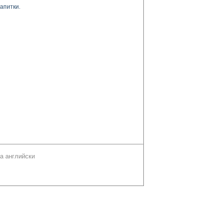
апитки.
а английски