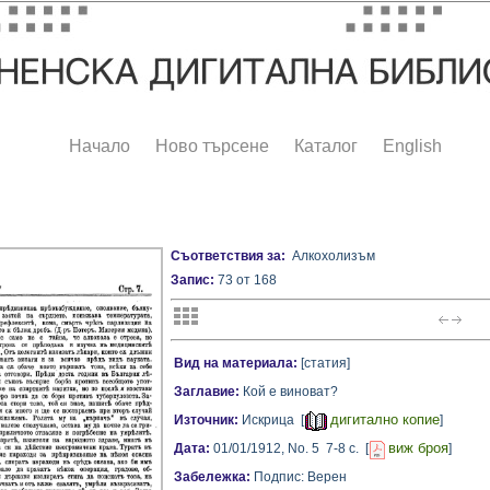
Начало
Ново търсене
Каталог
English
Съответствия за:
Алкохолизъм
Запис:
73 от 168
Вид на материала:
[статия]
Заглавие:
Кой е виноват?
дигитално копие
Източник:
Искрица [
]
виж броя
Дата:
01/01/1912,
No. 5
7-8 с.
[
]
Забележка:
Подпис: Верен