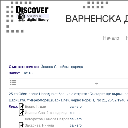
Начало
Съответствия за:
Йоанна Савойска, царица
Запис:
1 от 180
25-то Обикновено Народно събрание е открито : България ще върви неот
Царицата. //
Черноморец
(Варна,печ. Черно море), I, No 21, 25/02/1940, с
Лица:
Борис III, цар
за него
Йоанна Савойска, царица
за нея
Логофетов, Никола Петров
за него
Захариев, Никола
за него