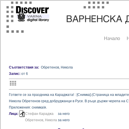
Начало
Съответствия за:
Обретенов, Никола
Запис:
от 6
Гответе се за праздника на Караджата! : [Снимка].(Страница на младите)
Никола Обретенов сред добруджанци в Русе. В ръце държи черепа на 
Приложения: снимка/и.
Лица:
Стефан Караджа
за него
Обретенов, Никола
за него