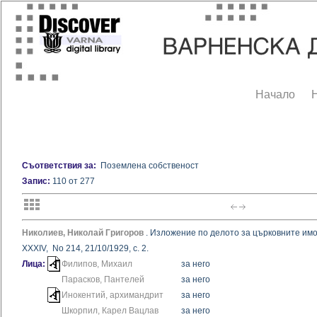
Начало
Съответствия за:
Поземлена собственост
Запис:
110 от 277
Николиев, Николай Григоров
.
Изложение по делото за църковните имоти
XXXIV, No 214, 21/10/1929, с. 2.
Лица:
Филипов, Михаил
за него
Парасков, Пантелей
за него
Инокентий, архимандрит
за него
Шкорпил, Карел Вацлав
за него