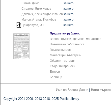
Шиков, Димо
за него
Сираков, Янко Колев
за него
Дякович, Александър Иванов
за него
Манов, Атанас Йосифов
за него
Гунаропуло, Ф. Н.
за него
Предметни рубрики:
Варна - църкви, храмове, манастири
Поземлена собственост
Гръцки въпрос
Манастири, български
Общини - история
Съдебни процеси
Етноси
Болници
Име на Базата Данни
|
Ново търсе
Copyright 2001-2009, 2013-2018, 2025 Public Library