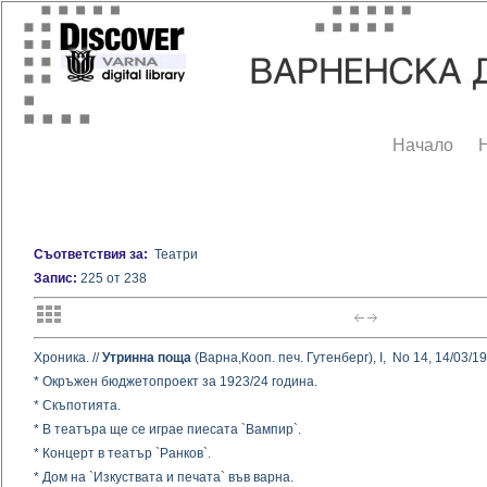
Начало
Съответствия за:
Театри
Запис:
225 от 238
Хроника. //
Утринна поща
(Варна,Кооп. печ. Гутенберг), I, No 14, 14/03/192
* Окръжен бюджетопроект за 1923/24 година.
* Скъпотията.
* В театъра ще се играе пиесата `Вампир`.
* Концерт в театър `Ранков`.
* Дом на `Изкуствата и печата` във варна.