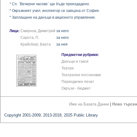
* Сп. `Вечерни часове` ще бъде преиздадено.
* Окръжният учил. инспектор се завърна от София.
* Заплащане на данъци в акцизното управление.
Лица:
Смирнов, Димитрий
за него
Сирота, П.
за него
Крайсберг, Берта
за нея
Предметни рубрики:
Данъци и такси
Театри
Театрални постановки
Периодичен печат
Окръзи - бюджет
Име на Базата Данни
|
Ново търсе
Copyright 2001-2009, 2013-2018, 2025 Public Library