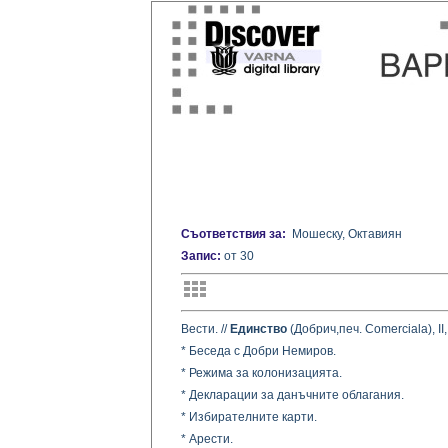
Съответствия за:
Мошеску, Октавиян
Запис:
от 30
Вести. //
Единство
(Добрич,печ. Comerciala), II,
* Беседа с Добри Немиров.
* Режима за колонизацията.
* Декларации за данъчните облагания.
* Избирателните карти.
* Арести.