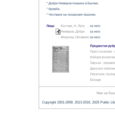
* Добри Немиров поканен в Балчик.
* Кражба.
* Честване на лозарския празник.
Лица:
Костаке, Н. Лупу
за него
Немиров, Добри
за него
Мошеску, Октавиян
за него
Предметни рубр
Престъпления -
Избори [политик
Окръзи - управл
Данъчно облага
Писатели, бълга
Беседи
Име на Баз
Copyright 2001-2009, 2013-2018, 2025 Public Lib