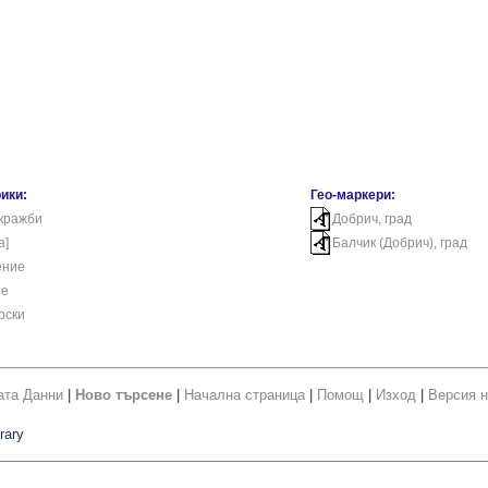
ики:
Гео-маркери:
 кражби
Добрич, град
а]
Балчик (Добрич), град
ение
не
рски
ата Данни
|
Ново търсене
|
Начална страница
|
Помощ
|
Изход
|
Версия н
rary