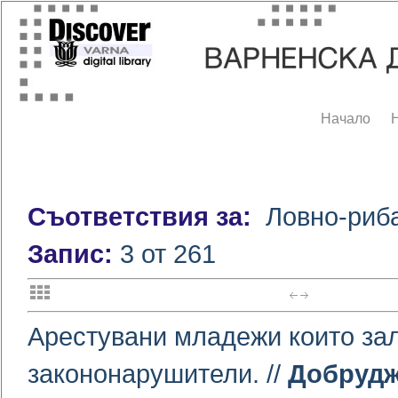
Начало
Съответствия за:
Ловно-риба
Запис:
3 от 261
Арестувани младежи които за
закононарушители. //
Добрудж