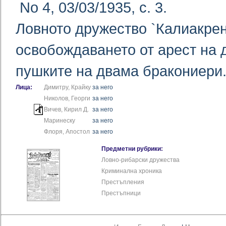
No 4, 03/03/1935, с. 3.
Ловното дружество `Калиакрен
освобождаването от арест на 
пушките на двама бракониери
Лица:
Димитру, Крайку
за него
Николов, Георги
за него
Вичев, Кирил Д.
за него
Маринеску
за него
Флоря, Апостол
за него
Предметни рубрики:
Ловно-рибарски дружества
Криминална хроника
Престъпления
Престъпници