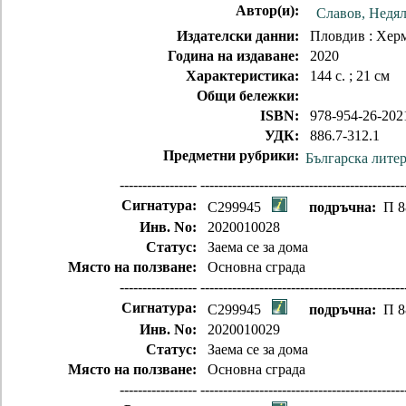
Автор(и):
Славов, Недя
Издателски данни:
Пловдив : Хер
Година на издаване:
2020
Характеристика:
144 с. ; 21 см
Общи бележки:
ISBN:
978-954-26-202
УДК:
886.7-312.1
Предметни рубрики:
Българска литер
-----------------
---------------------------------------------
Сигнатура:
C299945
подръчна:
П 8
Инв. No:
2020010028
Статус:
Заема се за дома
Място на ползване:
Основна сграда
-----------------
---------------------------------------------
Сигнатура:
C299945
подръчна:
П 8
Инв. No:
2020010029
Статус:
Заема се за дома
Място на ползване:
Основна сграда
-----------------
---------------------------------------------