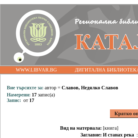
WWW.LIBVAR.BG
ДИГИТАЛНА БИБЛИОТЕК
Вие търсихте за:
автор =
Славов, Недялко Славов
Намерени:
17
запис(а)
Запис:
от
17
Вид на материала:
[книга]
Заглавие:
И станах река
: