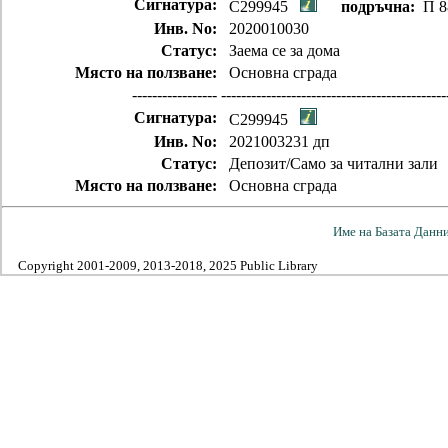
Сигнатура:
C299945
подръчна:
П 8
Инв. No:
2020010030
Статус:
Заема се за дома
Място на ползване:
Основна сграда
-----------------
---------------------------------------------
Сигнатура:
C299945
Инв. No:
2021003231 дп
Статус:
Депозит/Само за читални зали
Място на ползване:
Основна сграда
Име на Базата Данн
Copyright 2001-2009, 2013-2018, 2025 Public Library