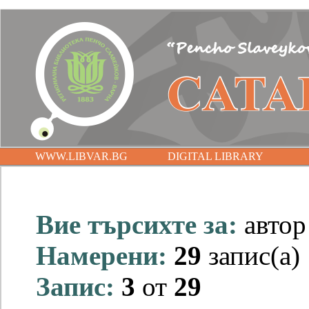
WWW.LIBVAR.BG
DIGITAL LIBRARY
Вие търсихте за:
авто
Намерени:
29
запис(а)
Запис:
3
от
29