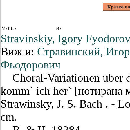
Мз1812
Из
Stravinskiy, Igory Fyodoro
Виж и:
Стравинский, Иго
Фьодорович
Choral-Variationen uber
komm` ich her` [нотирана м
Strawinsky, J. S. Bach . - 
cm.
B. & H. 18284.