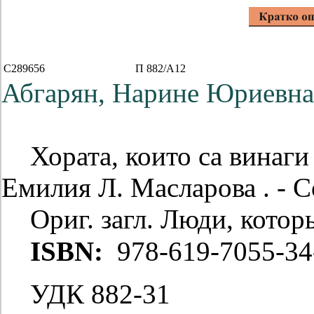
C289656
П 882/А12
Абгарян, Нарине Юриевна
Хората, които са винаги
Емилия Л. Масларова . - Со
Ориг. загл. Люди, котор
ISBN:
978-619-7055-34
УДК 882-31