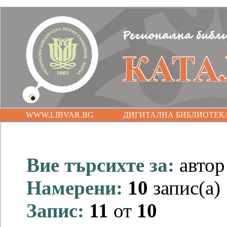
WWW.LIBVAR.BG
ДИГИТАЛНА БИБЛИОТЕК
Вие търсихте за:
авто
Намерени:
10
запис(а)
Запис:
11
от
10