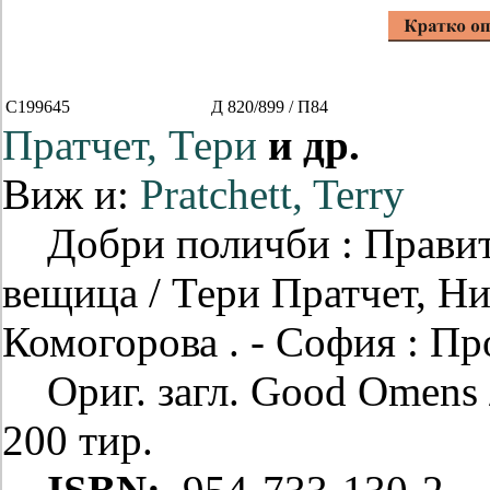
C199645
Д 820/899 / П84
Пратчет, Тери
и др.
Виж и:
Pratchett, Terry
Добри поличби : Правит
вещица / Тери Пратчет, Ни
Комогорова . - София : Проз
Ориг. загл. Good Omens / 
200 тир.