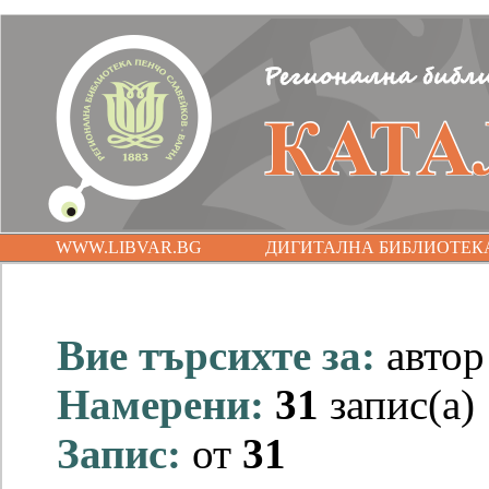
WWW.LIBVAR.BG
ДИГИТАЛНА БИБЛИОТЕК
Вие търсихте за:
авто
Намерени:
31
запис(а)
Запис:
от
31