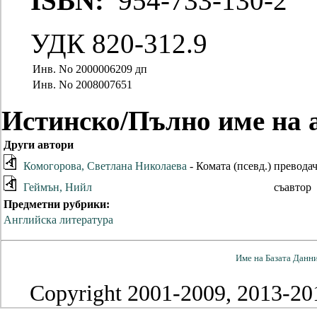
ISBN:
954-733-130-2
УДК 820-312.9
Инв. No
2000006209 дп
Инв. No
2008007651
Истинско/Пълно име на 
Други автори
Комогорова, Светлана Николаева
- Комата (псевд.)
превода
Геймън, Нийл
съавтор
Предметни рубрики:
Английска литература
Име на Базата Данн
Copyright 2001-2009, 2013-201