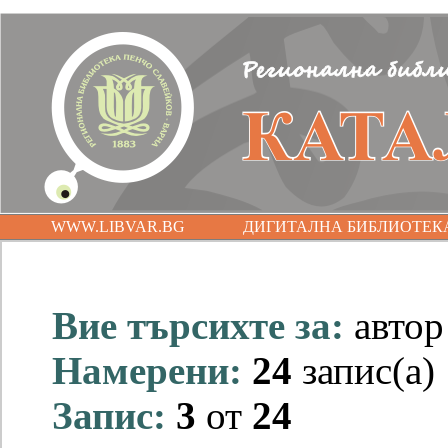
WWW.LIBVAR.BG
ДИГИТАЛНА БИБЛИОТЕК
Вие търсихте за:
авто
Намерени:
24
запис(а)
Запис:
3
от
24