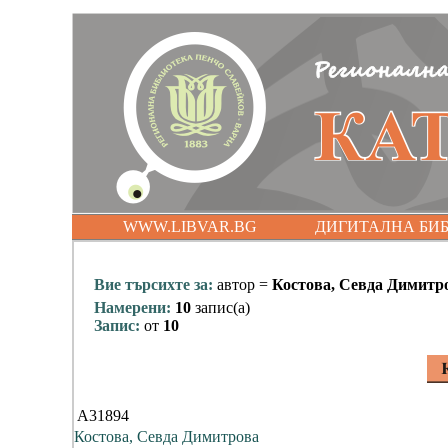
WWW.LIBVAR.BG
ДИГИТАЛНА БИ
Вие търсихте за:
автор =
Костова, Севда Димитр
Намерени:
10
запис(а)
Запис:
от
10
A31894
Костова, Севда Димитрова