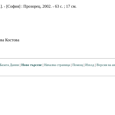
. - [София] : Прозорец, 2002. - 63 с. ; 17 см.
ва Костова
Базата Данни
|
Ново търсене
|
Начална страница
|
Помощ
|
Изход
|
Версия на а