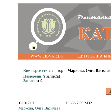
WWW.LIBVAR.BG
ДИГИТАЛНА БИ
Вие търсихте за:
автор =
Маркова, Олга Василев
Намерени:
9
запис(а)
Запис:
от
9
C101719
П 886.7.09/М32
Маркова, Олга Василева