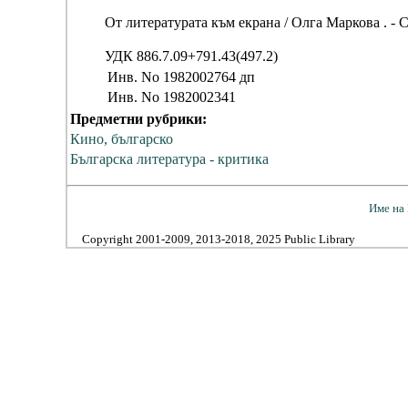
От литературата към екрана / Олга Маркова . - Со
УДК 886.7.09+791.43(497.2)
Инв. No
1982002764 дп
Инв. No
1982002341
Предметни рубрики:
Кино, българско
Българска литература - критика
Име на 
Copyright 2001-2009, 2013-2018, 2025 Public Library