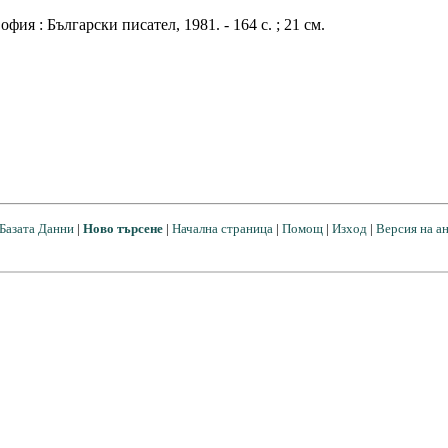
фия : Български писател, 1981. - 164 с. ; 21 см.
Базата Данни
|
Ново търсене
|
Начална страница
|
Помощ
|
Изход
|
Версия на а