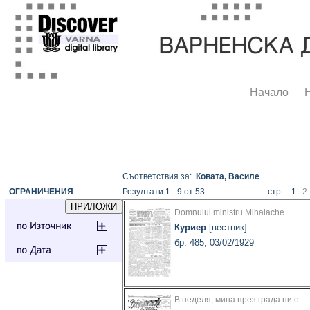
Начало
Съответствия за:
Ковата, Василе
ОГРАНИЧЕНИЯ
Резултати 1 - 9 от 53
стр. 1
2
Domnului ministru Mihalache
Куриер
[вестник]
бр. 485, 03/02/1929
В неделя, мина през града ни е