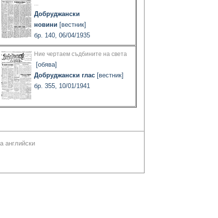
...
Добруджански
новини
[вестник]
бр. 140, 06/04/1935
Ние чертаем съдбините на света
[обява]
Добруджански глас
[вестник]
бр. 355, 10/01/1941
а английски