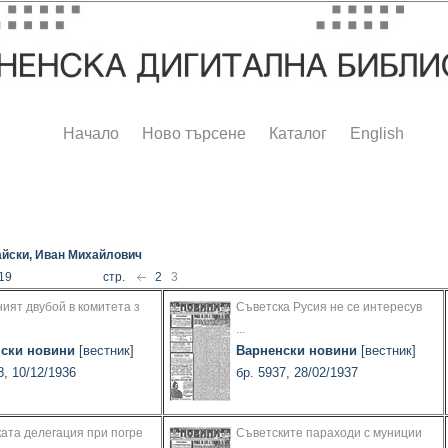
Начало
Ново търсене
Каталог
English
йски, Иван Михайлович
 19
стр.
2
3
ият двубой в комитета з
Съветска Русия не се интересув
...
ски новини
[вестник]
Варненски новини
[вестник]
8, 10/12/1936
бр. 5937, 28/02/1937
ата делегация при погре
Съветските параходи с муниции