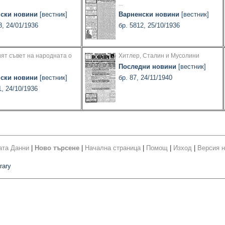
...
ски новини
[вестник]
Варненски новини
[вестник]
8, 24/01/1936
бр. 5812, 25/10/1936
ят съвет на народната о
Хитлер, Сталин и Мусолини
Последни новини
[вестник]
ски новини
[вестник]
бр. 87, 24/11/1940
1, 24/10/1936
ата Данни
|
Ново търсене
|
Начална страница
|
Помощ
|
Изход
|
Версия н
rary