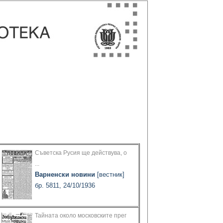
Съветска Русия ще действува, о
...
Варненски новини
[вестник]
бр. 5811, 24/10/1936
Тайната около московските прег