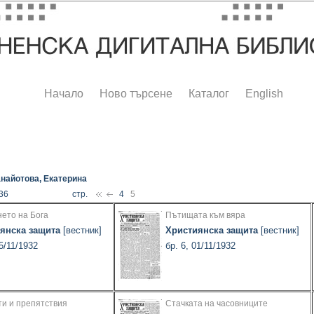
Начало
Ново търсене
Каталог
English
найотова, Екатерина
 36
стр.
4
5
ето на Бога
Пътищата към вяра
янска защита
[вестник]
Християнска защита
[вестник]
15/11/1932
бр. 6, 01/11/1932
и и препятствия
Стачката на часовниците