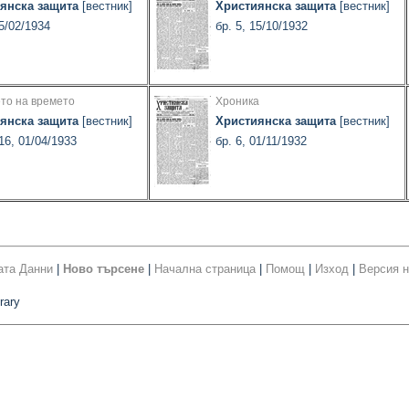
янска защита
[вестник]
Християнска защита
[вестник]
25/02/1934
бр. 5, 15/10/1932
то на времето
Хроника
янска защита
[вестник]
Християнска защита
[вестник]
16, 01/04/1933
бр. 6, 01/11/1932
ата Данни
|
Ново търсене
|
Начална страница
|
Помощ
|
Изход
|
Версия н
rary