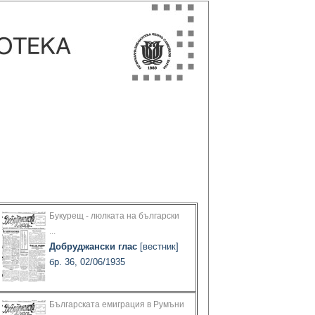
Букурещ - люлката на български
...
Добруджански глас
[вестник]
бр. 36, 02/06/1935
Българската емиграция в Румъни