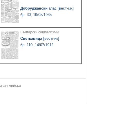
...
Добруджански глас
[вестник]
бр. 30, 19/05/1935
Български социализъм
Светкавица
[вестник]
бр. 110, 14/07/1912
а английски