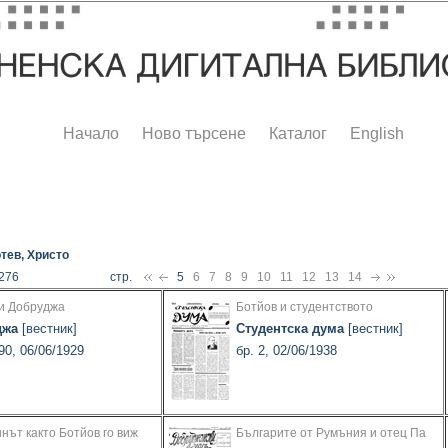
Начало
Ново търсене
Каталог
English
тев, Христо
 276
стр.
5
6
7
8
9
10
11
12
13
14
и Добруджа
Ботйов и студентството
джа
[вестник]
Студентска дума
[вестник]
90, 06/06/1929
бр. 2, 02/06/1938
нът както Ботйов го виж
Българите от Румъния и отец Па