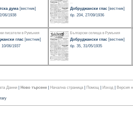
...
тска дума
[вестник]
Добруджански глас
[вестник]
02/06/1938
бр. 204, 27/09/1936
ки писатели в Румъния
Български селища в Румъния
жански глас
[вестник]
Добруджански глас
[вестник]
, 10/06/1937
бр. 35, 31/05/1935
ата Данни
|
Ново търсене
|
Начална страница
|
Помощ
|
Изход
|
Версия н
rary