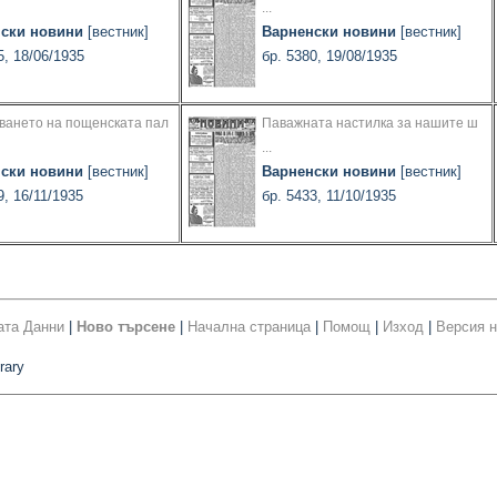
...
ски новини
[вестник]
Варненски новини
[вестник]
5, 18/06/1935
бр. 5380, 19/08/1935
ването на пощенската пал
Паважната настилка за нашите ш
...
ски новини
[вестник]
Варненски новини
[вестник]
9, 16/11/1935
бр. 5433, 11/10/1935
ата Данни
|
Ново търсене
|
Начална страница
|
Помощ
|
Изход
|
Версия н
rary