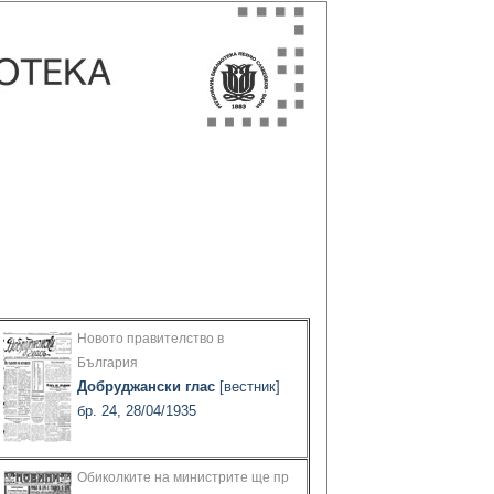
Новото правителство в
България
Добруджански глас
[вестник]
бр. 24, 28/04/1935
Обиколките на министрите ще пр