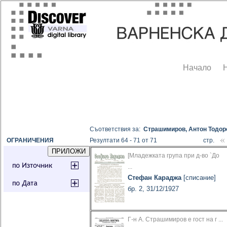
Начало
Съответствия за:
Страшимиров, Антон Тодор
ОГРАНИЧЕНИЯ
Резултати 64 - 71 от 71
стр.
[Младежката група при д-во `До
...
Стефан Караджа
[списание]
бр. 2, 31/12/1927
Г-н А. Страшимиров е гост на г ...