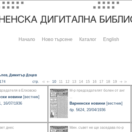
Начало
Ново търсене
Каталог
English
лев, Димитър Доцев
 174
стр.
10
11
12
13
14
15
16
17
18
19
дседателя в Елховско
М-р председателят болен от анг
ски новини
[вестник]
...
1, 16/07/1936
Варненски новини
[вестник]
бр. 5624, 20/04/1936
вет днес
Мин. съвет не ще заседава по-р