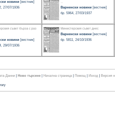
ски новини
[вестник]
...
2, 27/07/1936
Варненски новини
[вестник]
бр. 5964, 27/03/1937
рския съвет бърза с раз
Министерския съвет днес
Варненски новини
[вестник]
ски новини
[вестник]
бр. 5811, 24/10/1936
4, 29/07/1936
ата Данни
|
Ново търсене
|
Начална страница
|
Помощ
|
Изход
|
Версия н
rary