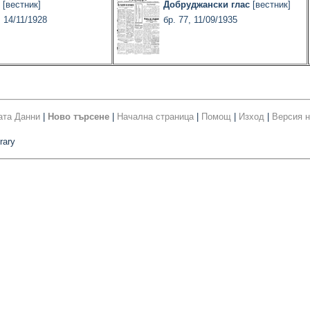
[вестник]
Добруджански глас
[вестник]
, 14/11/1928
бр. 77, 11/09/1935
ата Данни
|
Ново търсене
|
Начална страница
|
Помощ
|
Изход
|
Версия н
rary