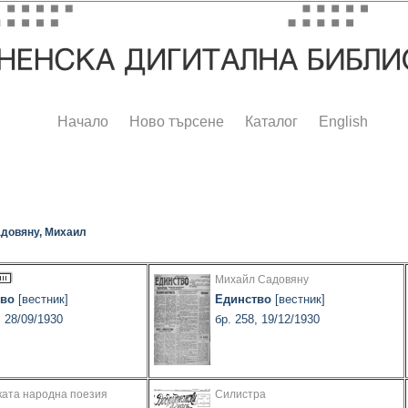
Начало
Ново търсене
Каталог
English
довяну, Михаил
Михайл Садовяну
тво
[вестник]
Единство
[вестник]
, 28/09/1930
бр. 258, 19/12/1930
ата народна поезия
Силистра