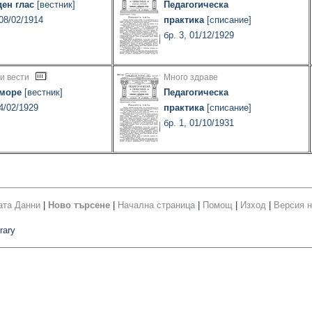
ен глас
[вестник]
Педагогическа
 08/02/1914
практика
[списание]
бр. 3, 01/12/1929
и вести
Много здраве
 море
[вестник]
Педагогическа
04/02/1929
практика
[списание]
бр. 1, 01/10/1931
ата Данни
|
Ново търсене
|
Начална страница
|
Помощ
|
Изход
|
Версия н
rary