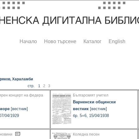
Начало
Ново търсене
Каталог
English
ряков, Хараламби
стр. 1
2
3
лярен концерт на федера
Българският учител
Варненски общински
 море
[вестник]
вестник
[вестник]
 07/04/1929
бр. 5=6, 15/04/1938
 новини
Коледна песен