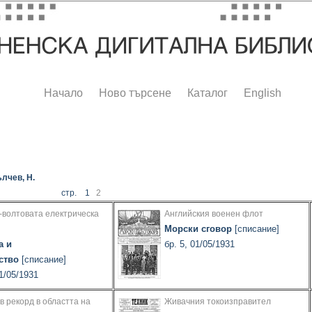
Начало
Ново търсене
Каталог
English
лчев, Н.
стр. 1
2
-волтовата електрическа
Английския военен флот
Морски сговор
[списание]
а и
бр. 5, 01/05/1931
ство
[списание]
01/05/1931
в рекорд в областта на
Живачния токоизправител