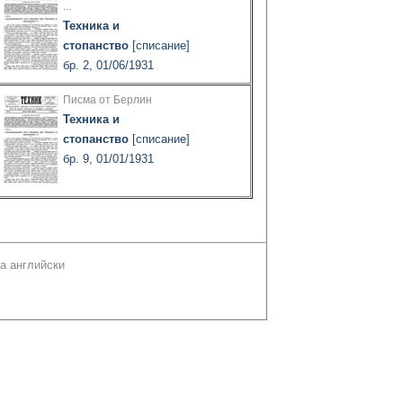
...
Техника и
стопанство
[списание]
бр. 2, 01/06/1931
Писма от Берлин
Техника и
стопанство
[списание]
бр. 9, 01/01/1931
а английски