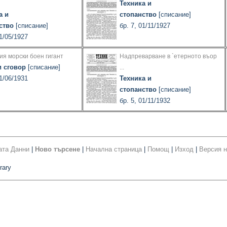
Техника и
а и
стопанство
[списание]
ство
[списание]
бр. 7, 01/11/1927
01/05/1927
я морски боен гигант
Надпреварване в `етерното въор
 сговор
[списание]
...
01/06/1931
Техника и
стопанство
[списание]
бр. 5, 01/11/1932
ата Данни
|
Ново търсене
|
Начална страница
|
Помощ
|
Изход
|
Версия н
rary