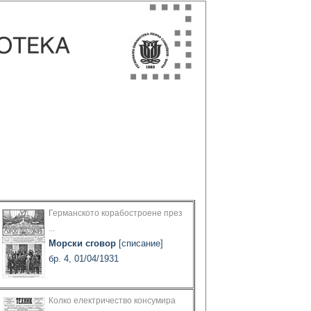
Германското корабостроене през
...
Морски сговор
[списание]
бр. 4, 01/04/1931
Колко електричество консумира