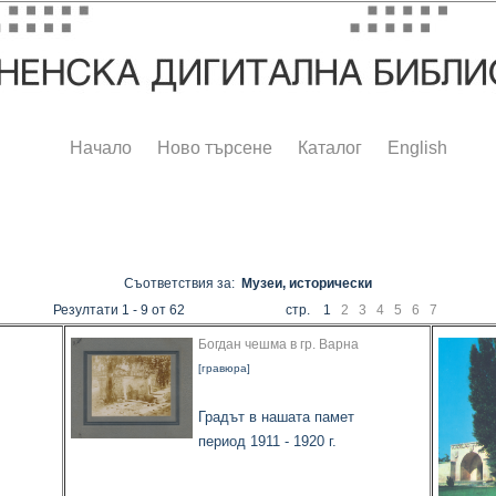
Начало
Ново търсене
Каталог
English
Съответствия за:
Музеи, исторически
Резултати 1 - 9 от 62
стр. 1
2
3
4
5
6
7
Богдан чешма в гр. Варна
[гравюра]
Градът в нашата памет
период 1911 - 1920 г.