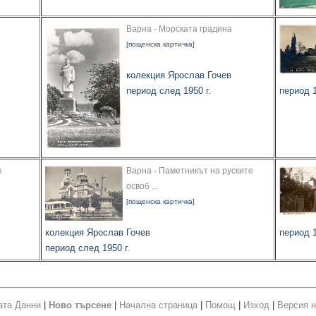
Варна - Морската градина
[пощенска картичка]
колекция Ярослав Гочев
период след 1950 г.
период 1
к
Варна - Паметникът на руските
освоб ...
[пощенска картичка]
колекция Ярослав Гочев
период 1
период след 1950 г.
ата Данни
|
Ново търсене
|
Начална страница
|
Помощ
|
Изход
|
Версия н