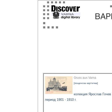
Gruss aus Varna
[пощенска картичка]
колекция Ярослав Гочев
период 1901 - 1910 г.