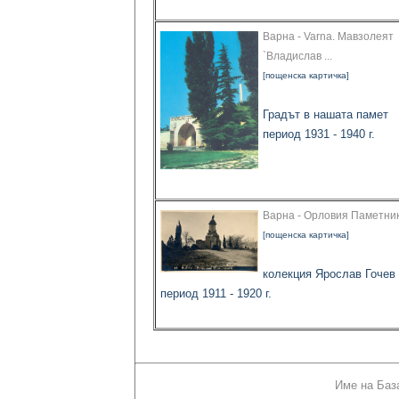
Варна - Varna. Мавзолеят
`Владислав ...
[пощенска картичка]
Градът в нашата памет
период 1931 - 1940 г.
Варна - Орловия Паметни
[пощенска картичка]
колекция Ярослав Гочев
период 1911 - 1920 г.
Име на Баз