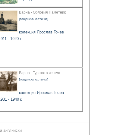
Варна - Орловия Паметник
[пощенска картичка]
колекция Ярослав Гочев
911 - 1920 г.
Варна - Турската чешма
[пощенска картичка]
колекция Ярослав Гочев
931 - 1940 г.
а английски