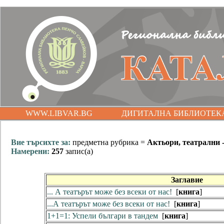
WWW.LIBVAR.BG
ДИГИТАЛНА БИБЛИОТЕК
Вие търсихте за:
предметна рубрика =
Актьори, театрални 
Намерени:
257
запис(а)
Заглавие
... А театърът може без всеки от нас!
[
книга
]
...А театърът може без всеки от нас!
[
книга
]
1+1=1: Успели българи в тандем
[
книга
]