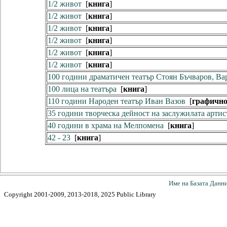
1/2 живот
[
книга
]
1/2 живот
[
книга
]
1/2 живот
[
книга
]
1/2 живот
[
книга
]
1/2 живот
[
книга
]
1/2 живот
[
книга
]
100 години драматичен театър Стоян Бъчваров, Ва
100 лица на театъра
[
книга
]
110 години Народен театър Иван Вазов
[
графично
35 години творческа дейност на заслужилата артис
40 години в храма на Мелпомена
[
книга
]
42 - 23
[
книга
]
Име на Базата Данн
Copyright 2001-2009, 2013-2018, 2025 Public Library