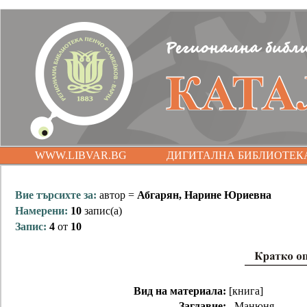
WWW.LIBVAR.BG
ДИГИТАЛНА БИБЛИОТЕК
Вие търсихте за:
автор =
Абгарян, Нарине Юриевна
Намерени:
10
запис(а)
Запис:
4
от
10
Вид на материала:
[книга]
Заглавие:
Манюня