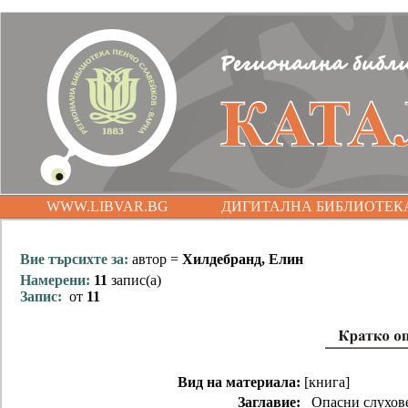
WWW.LIBVAR.BG
ДИГИТАЛНА БИБЛИОТЕК
Вие търсихте за:
автор =
Хилдебранд, Елин
Намерени:
11
запис(а)
Запис:
от
11
Вид на материала:
[книга]
Заглавие:
Опасни слухов