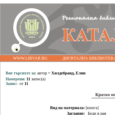
WWW.LIBVAR.BG
ДИГИТАЛНА БИБЛИОТЕК
Вие търсихте за:
автор =
Хилдебранд, Елин
Намерени:
11
запис(а)
Запис:
от
11
Вид на материала:
[книга]
Заглавие:
Беди в рая