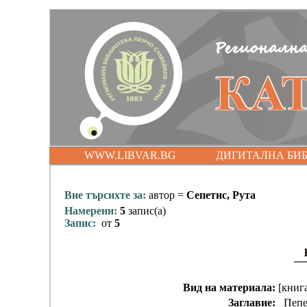
WWW.LIBVAR.BG
ДИГИТАЛНА БИ
Вие търсихте за:
автор =
Сепетис, Рута
Намерени:
5
запис(а)
Запис:
от
5
Вид на материала:
[книг
Заглавие:
Пепел