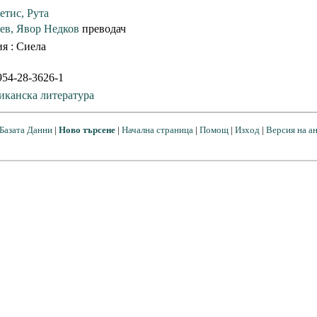
етис, Рута
ев, Явор Недков
преводач
 : Сиела
54-28-3626-1
иканска литература
Базата Данни
|
Ново търсене
|
Начална страница
|
Помощ
|
Изход
|
Версия на а