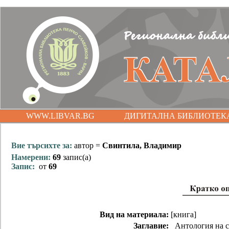
WWW.LIBVAR.BG
ДИГИТАЛНА БИБЛИОТЕК
Вие търсихте за:
автор =
Свинтила, Владимир
Намерени:
69
запис(а)
Запис:
от
69
Вид на материала:
[книга]
Заглавие:
Антология на с