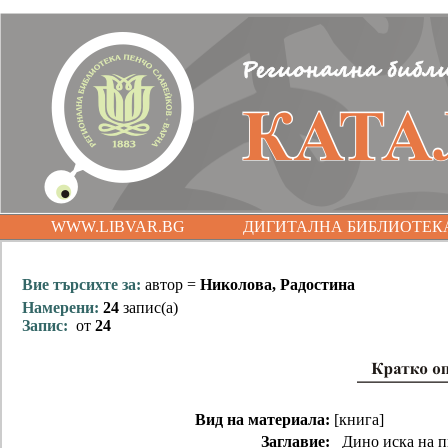
WWW.LIBVAR.BG
ДИГИТАЛНА БИБЛИОТЕК
Вие търсихте за:
автор =
Николова, Радостина
Намерени:
24
запис(а)
Запис:
от
24
Вид на материала:
[книга]
Заглавие:
Дино иска на 